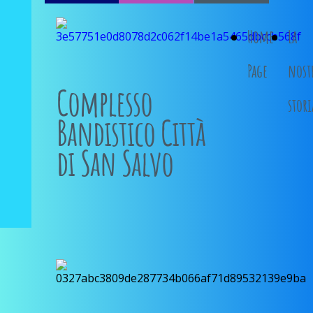
Home
La
Page
nost
Complesso
stori
Bandistico Città
di San Salvo